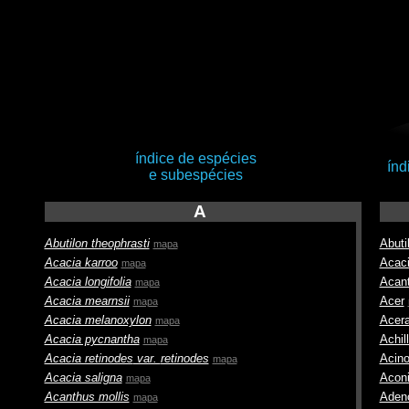
índice de espécies
índ
e subespécies
A
Abutilon theophrasti
Abuti
mapa
Acacia karroo
Acac
mapa
Acacia longifolia
Acan
mapa
Acacia mearnsii
Acer
mapa
Acacia melanoxylon
Acer
mapa
Acacia pycnantha
Achil
mapa
Acacia retinodes
var.
retinodes
Acin
mapa
Acacia saligna
Acon
mapa
Acanthus mollis
Aden
mapa