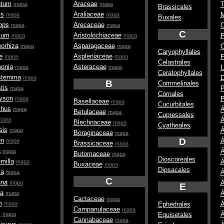
ntum
Araceae
T
mapa
mapa
Brassicales
is
Araliaceae
M
mapa
mapa
Buxales
ops
Arecaceae
O
mapa
mapa
C
ium
Aristolochiaceae
P
mapa
mapa
orhiza
Asparagaceae
C
mapa
mapa
Caryophyllales
e
Aspleniaceae
F
mapa
mapa
Celastrales
onia
Asteraceae
L
mapa
mapa
Ceratophyllales
stemma
D
mapa
B
Commelinales
tis
P
mapa
Cornales
yson
P
mapa
Basellaceae
mapa
Cucurbitales
thus
Á
mapa
Betulaceae
mapa
Cupressales
Á
mapa
Blechnaceae
mapa
Cyatheales
sis
Á
mapa
Boraginaceae
mapa
on
D
Á
mapa
Brassicaceae
mapa
a
Á
mapa
Butomaceae
mapa
Dioscoreales
milla
Á
mapa
Buxaceae
mapa
Dipsacales
ma
Á
mapa
C
nna
Á
mapa
E
ia
Á
mapa
Cactaceae
mapa
m
Á
mapa
Ephedrales
Campanulaceae
mapa
s
Á
mapa
Equisetales
Cannabaceae
mapa