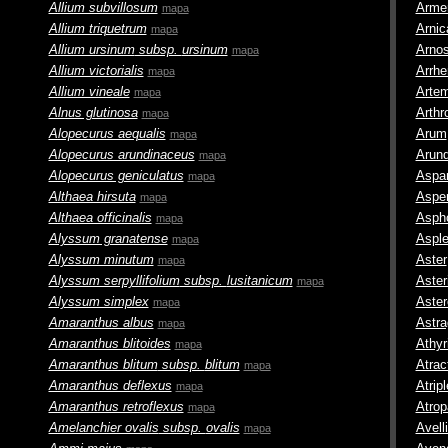
Allium subvillosum
Armer
mapa
Allium triquetrum
Arnic
mapa
Allium ursinum
subsp.
ursinum
Arnos
mapa
Allium victorialis
Arrh
mapa
Allium vineale
Artem
mapa
Alnus glutinosa
Arth
mapa
Alopecurus aequalis
Arum
mapa
Alopecurus arundinaceus
Arun
mapa
Alopecurus geniculatus
Aspa
mapa
Althaea hirsuta
Asper
mapa
Althaea officinalis
Asph
mapa
Alyssum granatense
Aspl
mapa
Alyssum minutum
Aster
mapa
Alyssum serpyllifolium
subsp.
lusitanicum
Aster
mapa
Alyssum simplex
Aster
mapa
Amaranthus albus
Astra
mapa
Amaranthus blitoides
Athyr
mapa
Amaranthus blitum
subsp.
blitum
Atrac
mapa
Amaranthus deflexus
Atrip
mapa
Amaranthus retroflexus
Atrop
mapa
Amelanchier ovalis
subsp.
ovalis
Avell
mapa