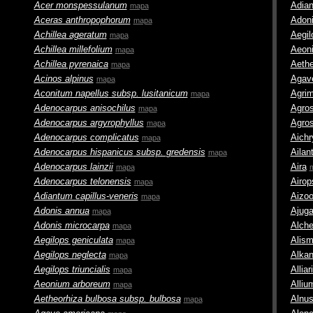
Acer monspessulanum
Adia
mapa
Aceras anthropophorum
Adon
mapa
Achillea ageratum
Aegil
mapa
Achillea millefolium
Aeon
mapa
Achillea pyrenaica
Aethe
mapa
Acinos alpinus
Agav
mapa
Aconitum napellus
subsp.
lusitanicum
Agrim
mapa
Adenocarpus anisochilus
Agro
mapa
Adenocarpus argyrophyllus
Agros
mapa
Adenocarpus complicatus
Aichr
mapa
Adenocarpus hispanicus
subsp.
gredensis
Ailan
mapa
Adenocarpus lainzii
Aira
mapa
Adenocarpus telonensis
Airop
mapa
Adiantum capillus-veneris
Aizo
mapa
Adonis annua
Ajug
mapa
Adonis microcarpa
Alche
mapa
Aegilops geniculata
Alis
mapa
Aegilops neglecta
Alka
mapa
Aegilops triuncialis
Alliar
mapa
Aeonium arboreum
Alliu
mapa
Aetheorhiza bulbosa
subsp.
bulbosa
Alnu
mapa