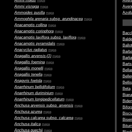
Ammi majus
Aven
mapa
Ammi visnaga
Aven
mapa
Ammoides pusilla
Azoll
mapa
Ammophila arenaria
subsp.
arundinacea
mapa
Anacamptis collina
mapa
Anacamptis coriophora
mapa
Bacch
Anacamptis laxiflora
subsp.
laxiflora
mapa
Balde
Anacamptis pyramidalis
mapa
Ballo
Anacyclus radiatus
mapa
Barba
Anagallis arvensis-(1)
mapa
Barli
Anagallis foemina
mapa
Barts
Anagallis monelli
mapa
Bella
Anagallis tenella
mapa
Belle
Anagyris foetida
mapa
Bellis
Anarrhinum bellidifolium
mapa
Beta
Anarrhinum duriminium
mapa
Biar
Anarrhinum longipedicellatum
mapa
Bide
Anchusa arvensis
subsp.
arvensis
mapa
Bifor
Anchusa azurea
mapa
Biscu
Anchusa calcarea
subsp.
calcarea
mapa
Biser
Anchusa italica
mapa
Bitum
Anchusa puechii
mapa
Black