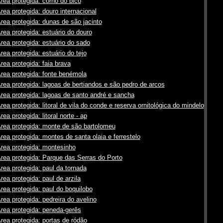
rea protegida: corno do bico
rea protegida: douro internacional
rea protegida: dunas de são jacinto
rea protegida: estuário do douro
rea protegida: estuário do sado
rea protegida: estuário do tejo
rea protegida: faia brava
rea protegida: fonte benémola
rea protegida: lagoas de bertiandos e são pedro de arcos
rea protegida: lagoas de santo andré e sancha
rea protegida: litoral de vila do conde e reserva ornitológica do mindelo
rea protegida: litoral norte - ap
rea protegida: monte de são bartolomeu
rea protegida: montes de santa olaia e ferrestelo
rea protegida: montesinho
rea protegida: Parque das Serras do Porto
rea protegida: paul da tornada
rea protegida: paul de arzila
rea protegida: paul do boquilobo
rea protegida: pedreira do avelino
rea protegida: peneda-gerês
rea protegida: portas de ródão