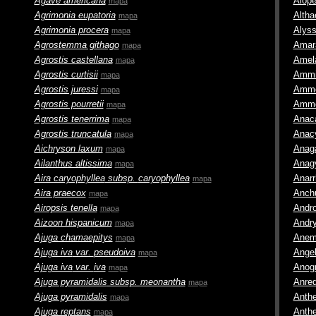
Agave americana
Alope
mapa
Agrimonia eupatoria
Altha
mapa
Agrimonia procera
Alys
mapa
Agrostemma githago
Amar
mapa
Agrostis castellana
Amel
mapa
Agrostis curtisii
Amm
mapa
Agrostis juressi
Ammo
mapa
Agrostis pourretii
Ammo
mapa
Agrostis tenerrima
Anac
mapa
Agrostis truncatula
Anac
mapa
Aichryson laxum
Anaga
mapa
Ailanthus altissima
Anagy
mapa
Aira caryophyllea
subsp.
caryophyllea
Anar
mapa
Aira praecox
Anch
mapa
Airopsis tenella
Andr
mapa
Aizoon hispanicum
Andry
mapa
Ajuga chamaepitys
Anem
mapa
Ajuga iva
var.
pseudoiva
Angel
mapa
Ajuga iva
var.
iva
Anog
mapa
Ajuga pyramidalis
subsp.
meonantha
Anred
mapa
Ajuga pyramidalis
Anth
mapa
Ajuga reptans
Anth
mapa