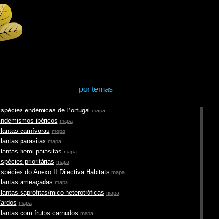
por temas
spécies endémicas de Portugal
mapa
ndemismos ibéricos
mapa
lantas carnívoras
mapa
lantas parasitas
mapa
lantas hemi-parasitas
mapa
spécies prioritárias
mapa
spécies do Anexo II Directiva Habitats
mapa
lantas ameaçadas
mapa
lantas saprófitas/mico-heterotróficas
mapa
ardos
mapa
lantas com frutos carnudos
mapa