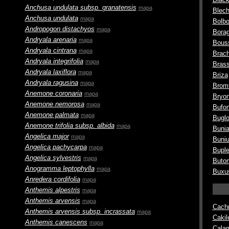
Anchusa undulata
subsp.
granatensis
mapa
Blec
Anchusa undulata
mapa
Bolb
Andropogon distachyos
mapa
Bora
Andryala arenaria
mapa
Bouss
Andryala cintrana
mapa
Brac
Andryala integrifolia
mapa
Brass
Andryala laxiflora
mapa
Briza
Andryala ragusina
mapa
Brom
Anemone coronaria
mapa
Bryon
Anemone nemorosa
mapa
Bufon
Anemone palmata
mapa
Buglo
Anemone trifolia
subsp.
albida
mapa
Buni
Angelica major
mapa
Buni
Angelica pachycarpa
mapa
Bupl
Angelica sylvestris
mapa
Buto
Anogramma leptophylla
mapa
Buxu
Anredera cordifolia
mapa
Anthemis alpestris
mapa
Anthemis arvensis
mapa
Cach
Anthemis arvensis
subsp.
incrassata
mapa
Cakil
Anthemis canescens
mapa
Calam