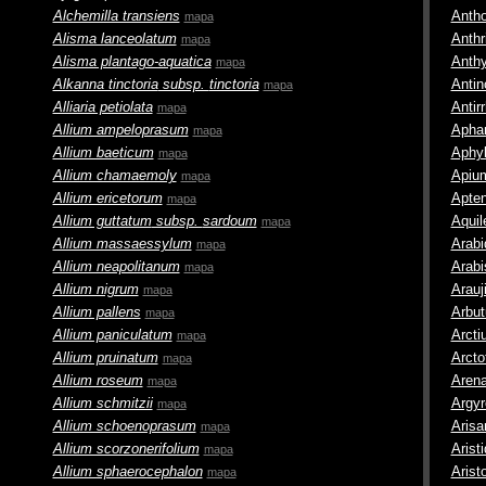
Alchemilla transiens
Anth
mapa
Alisma lanceolatum
Anthr
mapa
Alisma plantago-aquatica
Anthy
mapa
Alkanna tinctoria
subsp.
tinctoria
Antin
mapa
Alliaria petiolata
Antir
mapa
Allium ampeloprasum
Apha
mapa
Allium baeticum
Aphyl
mapa
Allium chamaemoly
Apiu
mapa
Allium ericetorum
Apten
mapa
Allium guttatum
subsp.
sardoum
Aquil
mapa
Allium massaessylum
Arabi
mapa
Allium neapolitanum
Arabi
mapa
Allium nigrum
Arauj
mapa
Allium pallens
Arbut
mapa
Allium paniculatum
Arcti
mapa
Allium pruinatum
Arcto
mapa
Allium roseum
Arena
mapa
Allium schmitzii
Argyr
mapa
Allium schoenoprasum
Arisa
mapa
Allium scorzonerifolium
Arist
mapa
Allium sphaerocephalon
Arist
mapa