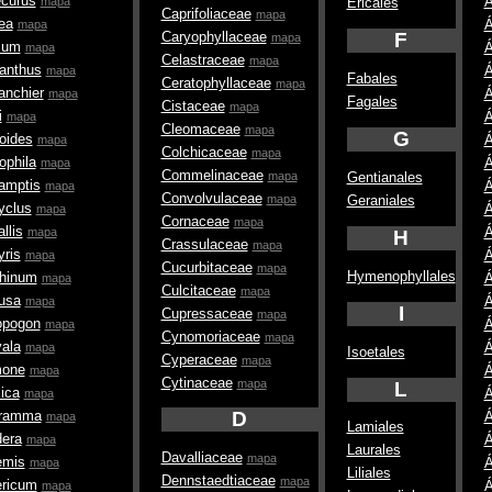
curus
Á
mapa
Ericales
Caprifoliaceae
mapa
ea
Á
mapa
Caryophyllaceae
F
mapa
sum
Á
mapa
Celastraceae
mapa
anthus
Á
mapa
Fabales
Ceratophyllaceae
mapa
anchier
Á
mapa
Fagales
Cistaceae
mapa
i
Á
mapa
Cleomaceae
mapa
G
ides
Á
mapa
Colchicaceae
mapa
phila
Á
mapa
Commelinaceae
mapa
Gentianales
amptis
Á
mapa
Convolvulaceae
mapa
Geraniales
yclus
Á
mapa
Cornaceae
mapa
llis
Á
mapa
H
Crassulaceae
mapa
ris
Á
mapa
Cucurbitaceae
mapa
Hymenophyllales
rhinum
Á
mapa
Culcitaceae
mapa
usa
Á
mapa
I
Cupressaceae
mapa
opogon
Á
mapa
Cynomoriaceae
mapa
ala
Á
mapa
Isoetales
Cyperaceae
mapa
one
Á
mapa
Cytinaceae
mapa
L
ica
Á
mapa
ramma
D
Á
mapa
Lamiales
era
Á
mapa
Laurales
Davalliaceae
mapa
emis
Á
mapa
Liliales
Dennstaedtiaceae
mapa
ericum
Á
mapa