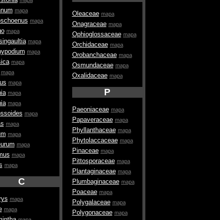
hnum
mapa
Oleaceae
mapa
oschoenus
mapa
Onagraceae
mapa
go
mapa
Ophioglossaceae
mapa
ingaultia
mapa
Orchidaceae
mapa
hypodium
mapa
Orobanchaceae
mapa
ica
mapa
Osmundaceae
mapa
mapa
Oxalidaceae
mapa
us
mapa
P
ia
mapa
ia
mapa
Paeoniaceae
mapa
ssoides
mapa
Papaveraceae
mapa
as
mapa
Phyllanthaceae
mapa
um
mapa
Phytolaccaceae
mapa
eurum
mapa
Pinaceae
mapa
mus
mapa
Pittosporaceae
mapa
s
mapa
Plantaginaceae
mapa
C
Plumbaginaceae
mapa
Poaceae
mapa
rys
mapa
Polygalaceae
mapa
e
mapa
Polygonaceae
mapa
intha
mapa