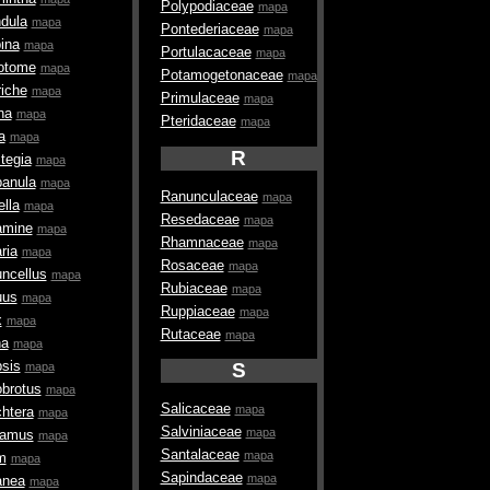
Polypodiaceae
mapa
dula
mapa
Pontederiaceae
mapa
ina
mapa
Portulacaceae
mapa
otome
mapa
Potamogetonaceae
mapa
riche
mapa
Primulaceae
mapa
na
mapa
Pteridaceae
mapa
a
mapa
R
tegia
mapa
anula
mapa
Ranunculaceae
mapa
lla
mapa
Resedaceae
mapa
amine
mapa
Rhamnaceae
mapa
ria
mapa
Rosaceae
mapa
ncellus
mapa
Rubiaceae
mapa
uus
mapa
Ruppiaceae
mapa
x
mapa
Rutaceae
mapa
na
mapa
sis
S
mapa
brotus
mapa
Salicaceae
mapa
chtera
mapa
Salviniaceae
mapa
hamus
mapa
Santalaceae
mapa
m
mapa
Sapindaceae
mapa
anea
mapa