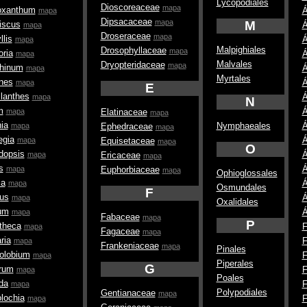
Lycopodiales
Dioscoreaceae
mapa
oxanthum
Á
mapa
Dipsacaceae
mapa
M
iscus
Á
mapa
Droseraceae
mapa
llis
Á
mapa
Malpighiales
Drosophyllaceae
mapa
oria
Á
mapa
Malvales
Dryopteridaceae
mapa
rhinum
Á
mapa
Myrtales
nes
Á
mapa
E
lanthes
Á
mapa
N
m
Á
mapa
Elatinaceae
mapa
ia
Á
Nymphaeales
mapa
Ephedraceae
mapa
egia
Á
mapa
Equisetaceae
mapa
O
dopsis
Á
mapa
Ericaceae
mapa
s
Á
mapa
Euphorbiaceae
mapa
Ophioglossales
ia
Á
mapa
Osmundales
F
us
Á
mapa
Oxalidales
um
Á
mapa
Fabaceae
mapa
P
theca
F
mapa
Fagaceae
mapa
ria
F
mapa
Frankeniaceae
mapa
Pinales
olobium
F
mapa
Piperales
G
rum
F
mapa
Poales
ida
F
mapa
Polypodiales
Gentianaceae
mapa
olochia
F
mapa