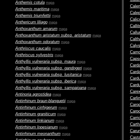
Anthemis cotula
mapa
Calen
Anthemis maritima
mapa
Calep
Anthemis triumfettii
mapa
Calic
Anthericum liliago
mapa
Callit
Anthoxanthum amarum
mapa
Callu
Anthoxanthum aristatum
subsp.
aristatum
mapa
Calth
Anthoxanthum odoratum
mapa
Calys
Anthriscus caucalis
mapa
Camp
Anthriscus sylvestris
mapa
Capse
Anthyllis vulneraria
subsp.
maura
mapa
Card
Anthyllis vulneraria
subsp.
gandogeri
mapa
Carda
Anthyllis vulneraria
subsp.
lusitanica
mapa
Cardu
Anthyllis vulneraria
subsp.
iberica
mapa
Card
Anthyllis vulneraria
subsp.
sampaioana
mapa
Care
Antinoria agrostidea
mapa
Carli
Antirrhinum braun-blanquetii
mapa
Carop
Antirrhinum cirrhigerum
mapa
Carpo
Antirrhinum graniticum
mapa
Carri
Antirrhinum linkianum
mapa
Cart
Antirrhinum lopesianum
mapa
Caru
Antirrhinum meonanthum
mapa
Cast