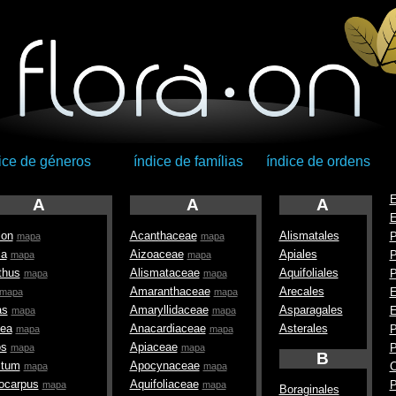
ice de géneros
índice de famílias
índice de ordens
E
A
A
A
E
lon
Acanthaceae
Alismatales
P
mapa
mapa
ia
Aizoaceae
Apiales
P
mapa
mapa
thus
Alismataceae
Aquifoliales
P
mapa
mapa
Amaranthaceae
Arecales
E
mapa
mapa
as
Amaryllidaceae
Asparagales
E
mapa
mapa
lea
Anacardiaceae
Asterales
P
mapa
mapa
os
Apiaceae
P
mapa
mapa
B
itum
Apocynaceae
C
mapa
mapa
ocarpus
Aquifoliaceae
P
mapa
mapa
Boraginales