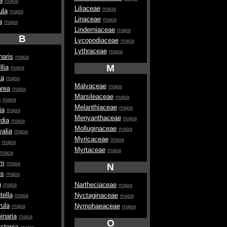
a
mapa
Liliaceae
mapa
ula
mapa
Linaceae
mapa
a
mapa
Linderniaceae
mapa
B
Lycopodiaceae
mapa
Lythraceae
mapa
aris
mapa
M
llia
mapa
ta
mapa
Malvaceae
mapa
rea
mapa
Marsileaceae
mapa
a
mapa
Melanthiaceae
mapa
ia
mapa
Menyanthaceae
mapa
rdia
mapa
Molluginaceae
mapa
valia
mapa
Myricaceae
mapa
mapa
Myrtaceae
mapa
mapa
um
mapa
N
ns
mapa
a
Nartheciaceae
mapa
mapa
tella
Nyctaginaceae
mapa
mapa
rula
Nymphaeaceae
mapa
mapa
inaria
mapa
O
stonia
mapa