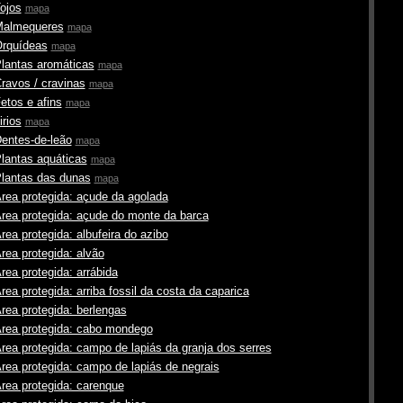
ojos
mapa
almequeres
mapa
rquídeas
mapa
lantas aromáticas
mapa
ravos / cravinas
mapa
etos e afins
mapa
irios
mapa
entes-de-leão
mapa
lantas aquáticas
mapa
lantas das dunas
mapa
rea protegida: açude da agolada
rea protegida: açude do monte da barca
rea protegida: albufeira do azibo
rea protegida: alvão
rea protegida: arrábida
rea protegida: arriba fossil da costa da caparica
rea protegida: berlengas
rea protegida: cabo mondego
rea protegida: campo de lapiás da granja dos serres
rea protegida: campo de lapiás de negrais
rea protegida: carenque