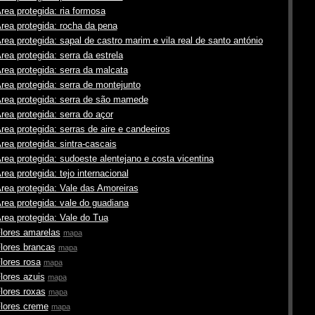
rea protegida: ria formosa
rea protegida: rocha da pena
rea protegida: sapal de castro marim e vila real de santo antónio
rea protegida: serra da estrela
rea protegida: serra da malcata
rea protegida: serra de montejunto
rea protegida: serra de são mamede
rea protegida: serra do açor
rea protegida: serras de aire e candeeiros
rea protegida: sintra-cascais
rea protegida: sudoeste alentejano e costa vicentina
rea protegida: tejo internacional
rea protegida: Vale das Amoreiras
rea protegida: vale do guadiana
rea protegida: Vale do Tua
lores amarelas
mapa
lores brancas
mapa
lores rosa
mapa
lores azuis
mapa
lores roxas
mapa
lores creme
mapa