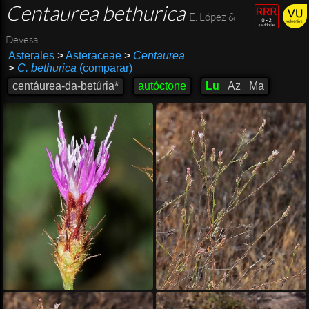
Centaurea bethurica
E. López &
Devesa
Asterales
>
Asteraceae
>
Centaurea
>
C. bethurica
(comparar)
centáurea-da-betúria*
autóctone
Lu
Az
Ma