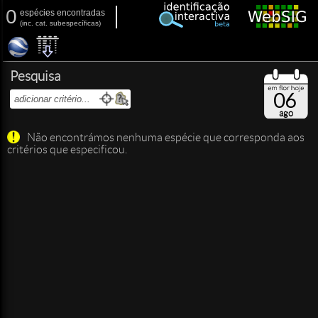
0
espécies encontradas
(
inc.
cat. subespecíficas)
Pesquisa
06
ago
Não encontrámos nenhuma espécie que corresponda aos
critérios que especificou.