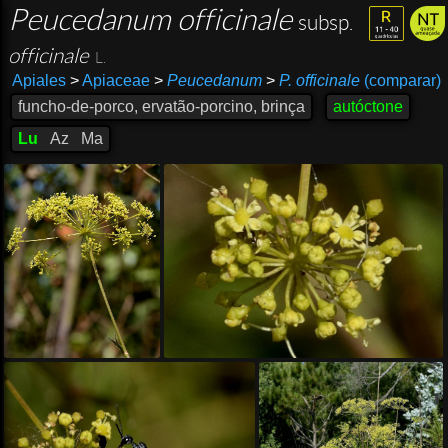
Peucedanum officinale
subsp.
officinale
L.
Apiales
>
Apiaceae
>
Peucedanum
>
P. officinale
(comparar)
funcho-de-porco, ervatão-porcino, brinça
autóctone
Lu
Az
Ma