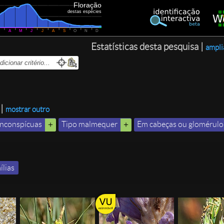
Floração
destas espécies
M
A
M
J
J
A
S
O
N
D
Estatísticas desta pesquisa |
ampli
|
mostrar outro
inconspícuas
Tipo malmequer
Em cabeças ou glomérulo
ílias