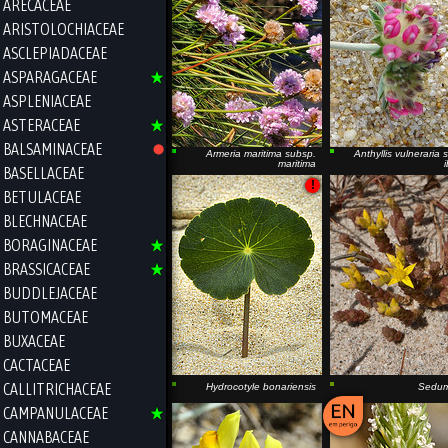
ARECACEAE
ARISTOLOCHIACEAE
ASCLEPIADACEAE
ASPARAGACEAE
ASPLENIACEAE
ASTERACEAE
BALSAMINACEAE
Armeria maritima
subsp.
Anthyllis vulneraria
s
maritima
BASELLACEAE
!
BETULACEAE
BLECHNACEAE
BORAGINACEAE
BRASSICACEAE
BUDDLEJACEAE
BUTOMACEAE
BUXACEAE
CACTACEAE
CALLITRICHACEAE
Hydrocotyle bonariensis
Sedum
CAMPANULACEAE
CANNABACEAE