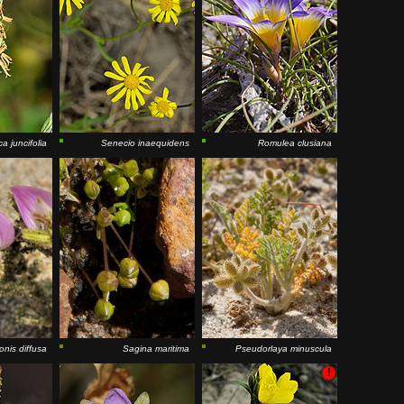
a juncifolia
Senecio inaequidens
Romulea clusiana
nis diffusa
Sagina maritima
Pseudorlaya minuscula
!