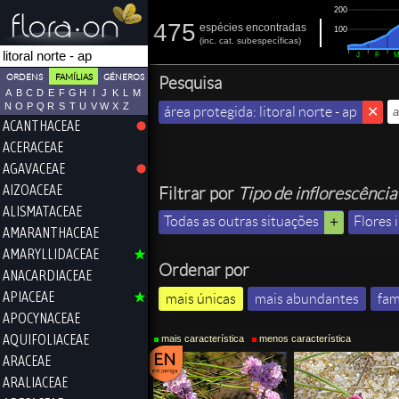
200
475
espécies encontradas
100
(
inc.
cat. subespecíficas)
J
F
ORDENS
FAMÍLIAS
GÉNEROS
Pesquisa
A
B
C
D
E
F
G
H
I
J
K
L
M
N
O
P
Q
R
S
T
U
V
W
X
Z
área protegida: litoral norte - ap
ACANTHACEAE
ACERACEAE
AGAVACEAE
AIZOACEAE
Filtrar por
Tipo de inflorescência
ALISMATACEAE
Todas as outras situações
Flores 
AMARANTHACEAE
AMARYLLIDACEAE
Ordenar por
ANACARDIACEAE
APIACEAE
mais únicas
mais abundantes
fam
APOCYNACEAE
AQUIFOLIACEAE
mais característica
menos característica
ARACEAE
ARALIACEAE