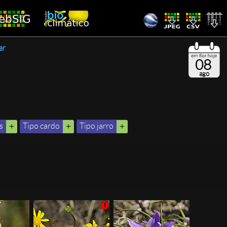
ar
08
ago
s
Tipo cardo
Tipo jarro
!