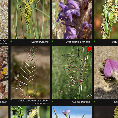
ubsp.
Carex trinervis
Orobanche arenaria
Festuc
iberica
!
Vulpia alopecuros
subsp.
 acre
Avena strigosa
Ono
alopecuros