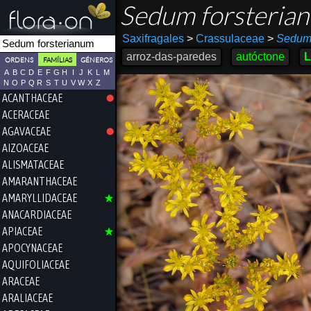
Sedum forsteria
Saxifragales
>
Crassulaceae
>
Sedu
arroz-das-paredes
autóctone
L
ORDENS
FAMÍLIAS
GÉNEROS
A
B
C
D
E
F
G
H
I
J
K
L
M
N
O
P
Q
R
S
T
U
V
W
X
Z
ACANTHACEAE
ACERACEAE
AGAVACEAE
AIZOACEAE
ALISMATACEAE
AMARANTHACEAE
AMARYLLIDACEAE
ANACARDIACEAE
APIACEAE
APOCYNACEAE
AQUIFOLIACEAE
ARACEAE
ARALIACEAE