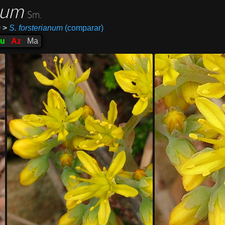
num
Sm.
m
>
S. forsterianum
(comparar)
u
Az
Ma