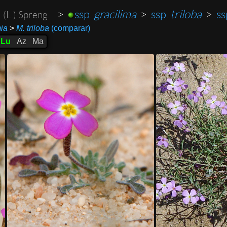
a
>
ssp.
gracilima
>
ssp.
triloba
>
ss
(L.) Spreng.
ia
>
M. triloba
(comparar)
Lu
Az
Ma