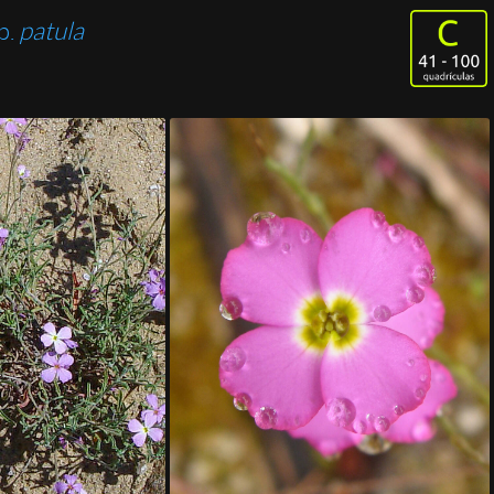
p.
patula