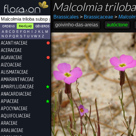
Malcolmia trilob
Brassicales
>
Brassicaceae
>
Malcolm
goivinho-das-areias
autóctone
ORDENS
FAMÍLIAS
GÉNEROS
A
B
C
D
E
F
G
H
I
J
K
L
M
N
O
P
Q
R
S
T
U
V
W
X
Z
ACANTHACEAE
ACERACEAE
AGAVACEAE
AIZOACEAE
ALISMATACEAE
AMARANTHACEAE
AMARYLLIDACEAE
ANACARDIACEAE
APIACEAE
APOCYNACEAE
AQUIFOLIACEAE
ARACEAE
ARALIACEAE