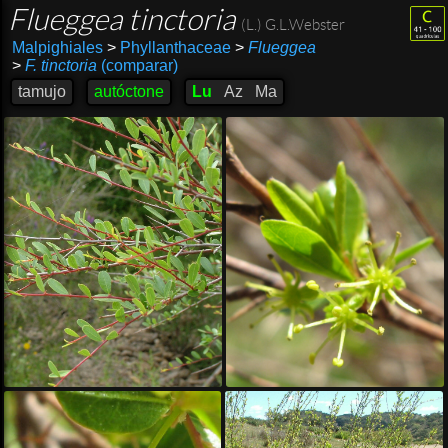
Flueggea tinctoria
(L.) G.L.Webster
Malpighiales
>
Phyllanthaceae
>
Flueggea
>
F. tinctoria
(comparar)
tamujo
autóctone
Lu
Az
Ma