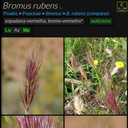
Bromus rubens
L.
Poales
>
Poaceae
>
Bromus
>
B. rubens
(comparar)
espadana-vermelha, bromo-vermelho*
autóctone
Lu
Az
Ma