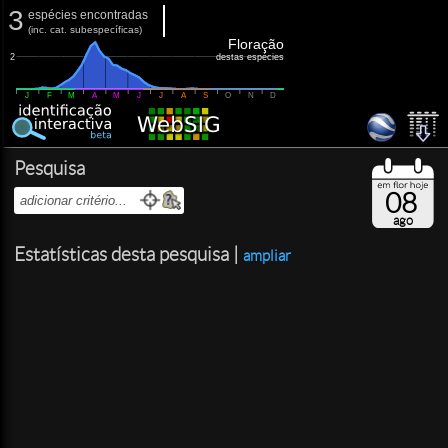
3
espécies encontradas
(
inc.
cat. subespecíficas)
Floração
2
destas espécies
J
F
M
A
M
J
J
A
S
O
N
D
Pesquisa
08
ago
Estatísticas desta pesquisa |
ampliar