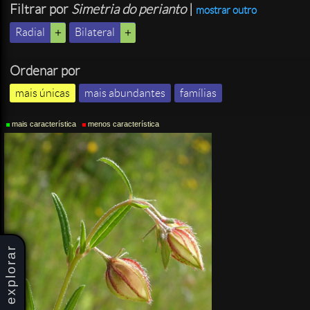
Filtrar por
Simetria do perianto
|
mostrar outro
Radial
Bilateral
Ordenar por
mais únicas
mais abundantes
famílias
mais característica
menos característica
explorar