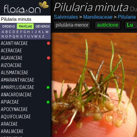
Pilularia minuta
Du
Salviniales
>
Marsileaceae
>
Pilularia
pilulária-menor
autóctone
Lu
ORDENS
FAMÍLIAS
GÉNEROS
A
B
C
D
E
F
G
H
I
J
K
L
M
N
O
P
Q
R
S
T
U
V
W
X
Z
ACANTHACEAE
ACERACEAE
AGAVACEAE
AIZOACEAE
ALISMATACEAE
AMARANTHACEAE
AMARYLLIDACEAE
ANACARDIACEAE
APIACEAE
APOCYNACEAE
AQUIFOLIACEAE
ARACEAE
ARALIACEAE