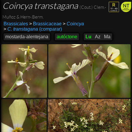
Coincya transtagana
(Cout.) Clem.-
Muñoz & Hern-.Berm.
Brassicales
>
Brassicaceae
>
Coincya
>
C. transtagana
(comparar)
mostarda-alentejana
autóctone
Lu
Az
Ma