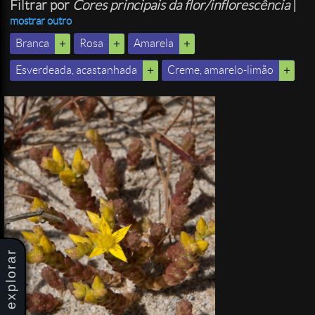
Filtrar por
Cores principais da flor/inflorescência
|
mostrar outro
Branca
Rosa
Amarela
Esverdeada, acastanhada
Creme, amarelo-limão
explorar