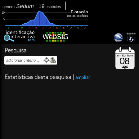
Sedum
|
19
género
espécies
Floração
10
destas espécies
5
J
F
M
A
M
J
J
A
S
O
N
D
Pesquisa
08
ago
Estatísticas desta pesquisa |
ampliar