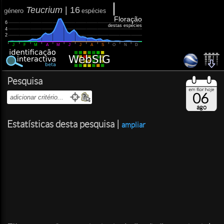
Teucrium
|
16
género
espécies
Floração
6
destas espécies
4
2
J
F
M
A
M
J
J
A
S
O
N
D
Pesquisa
06
ago
Estatísticas desta pesquisa |
ampliar