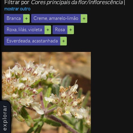
Filtrar por
Cores principais da flor/inflorescência
|
mostrar outro
Branca
Creme, amarelo-limão
Roxa, lilás, violeta
Rosa
Esverdeada, acastanhada
explorar