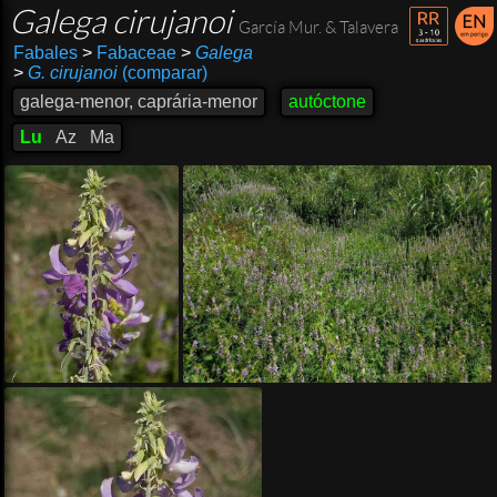
Galega cirujanoi
García Mur. & Talavera
Fabales
>
Fabaceae
>
Galega
>
G. cirujanoi
(comparar)
galega-menor, caprária-menor
autóctone
Lu
Az
Ma