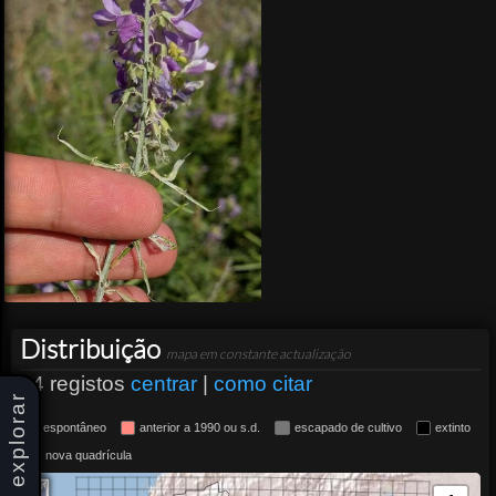
Distribuição
mapa em constante actualização
14 registos
centrar
|
como citar
explorar
espontâneo
anterior a 1990 ou s.d.
escapado de cultivo
extinto
nova quadrícula