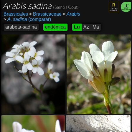
Arabis sadina
(Samp.) Cout.
Brassicales
>
Brassicaceae
>
Arabis
>
A. sadina
(comparar)
arabeta-sadina
endémica
Lu
Az
Ma