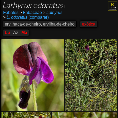
Lathyrus odoratus
L.
Fabales
>
Fabaceae
>
Lathyrus
>
L. odoratus
(comparar)
ervilhaca-de-cheiro, ervilha-de-cheiro
exótica
Lu
Az
Ma