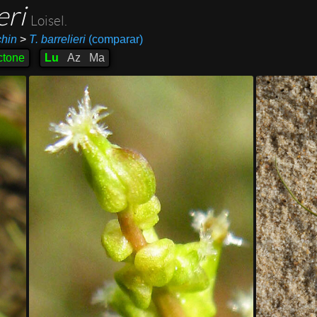
eri
Loisel.
chin
>
T. barrelieri
(comparar)
ctone
Lu
Az
Ma