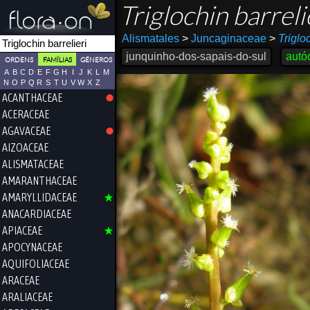
Triglochin barreli
Alismatales
>
Juncaginaceae
>
Triglo
junquinho-dos-sapais-do-sul
autó
ORDENS
FAMÍLIAS
GÉNEROS
A
B
C
D
E
F
G
H
I
J
K
L
M
N
O
P
Q
R
S
T
U
V
W
X
Z
ACANTHACEAE
ACERACEAE
AGAVACEAE
AIZOACEAE
ALISMATACEAE
AMARANTHACEAE
AMARYLLIDACEAE
ANACARDIACEAE
APIACEAE
APOCYNACEAE
AQUIFOLIACEAE
ARACEAE
ARALIACEAE