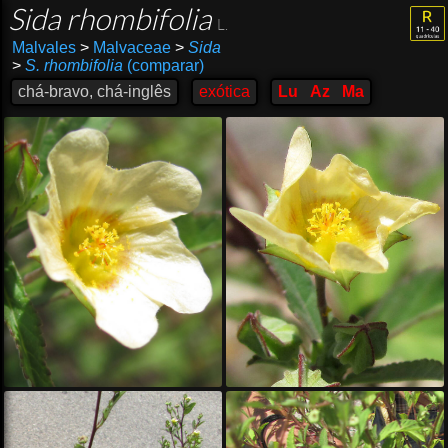
Sida rhombifolia
L.
Malvales
>
Malvaceae
>
Sida
>
S. rhombifolia
(comparar)
chá-bravo, chá-inglês
exótica
Lu
Az
Ma