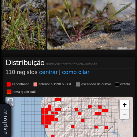
Distribuição
mapa em constante actualização
110 registos
centrar
|
como citar
espontâneo
anterior a 1990 ou s.d.
escapado de cultivo
extinto
nova quadrícula
+
explorar
−