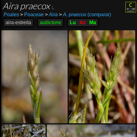
Aira praecox
L.
Poales
>
Poaceae
>
Aira
>
A. praecox
(comparar)
aira-estreita
autóctone
Lu
Az
Ma