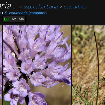
aria
>
ssp.
columbaria
>
ssp.
affinis
L.
a
>
S. columbaria
(comparar)
Lu
Az
Ma