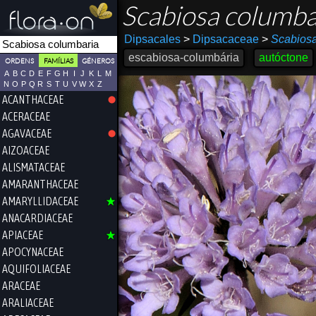
Scabiosa columb
Dipsacales
>
Dipsacaceae
>
Scabios
escabiosa-columbária
autóctone
ORDENS
FAMÍLIAS
GÉNEROS
A
B
C
D
E
F
G
H
I
J
K
L
M
N
O
P
Q
R
S
T
U
V
W
X
Z
ACANTHACEAE
ACERACEAE
AGAVACEAE
AIZOACEAE
ALISMATACEAE
AMARANTHACEAE
AMARYLLIDACEAE
ANACARDIACEAE
APIACEAE
APOCYNACEAE
AQUIFOLIACEAE
ARACEAE
ARALIACEAE