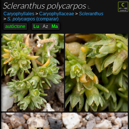
Scleranthus polycarpos
L.
Caryophyllales
>
Caryophyllaceae
>
Scleranthus
>
S. polycarpos
(comparar)
autóctone
Lu
Az
Ma