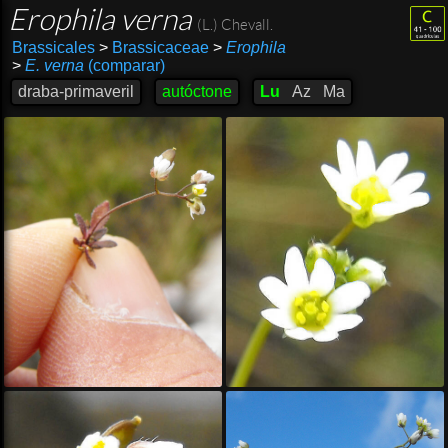
Erophila verna
(L.) Chevall.
Brassicales
>
Brassicaceae
>
Erophila
>
E. verna
(comparar)
draba-primaveril
autóctone
Lu
Az
Ma