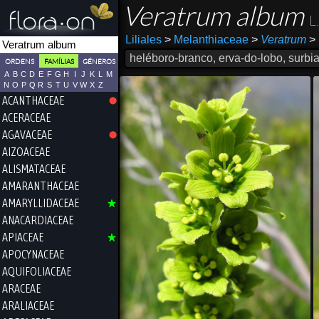
Veratrum album
L.
Liliales
>
Melanthiaceae
>
Veratrum
>
heléboro-branco, erva-do-lobo, surbia
ORDENS
FAMÍLIAS
GÉNEROS
A
B
C
D
E
F
G
H
I
J
K
L
M
N
O
P
Q
R
S
T
U
V
W
X
Z
ACANTHACEAE
ACERACEAE
AGAVACEAE
AIZOACEAE
ALISMATACEAE
AMARANTHACEAE
AMARYLLIDACEAE
ANACARDIACEAE
APIACEAE
APOCYNACEAE
AQUIFOLIACEAE
ARACEAE
ARALIACEAE