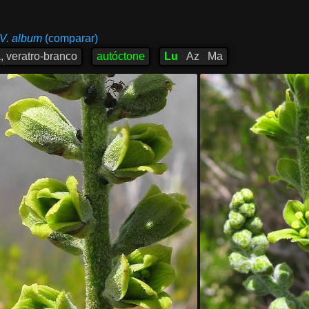
V. album
(comparar)
, veratro-branco
autóctone
Lu
Az
Ma