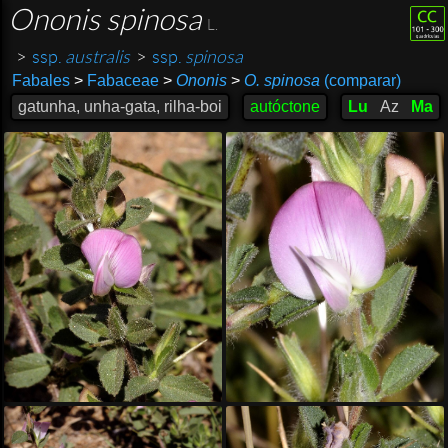
Ononis spinosa
L.
>
ssp.
australis
>
ssp.
spinosa
Fabales
>
Fabaceae
>
Ononis
>
O. spinosa
(comparar)
gatunha, unha-gata, rilha-boi
autóctone
Lu
Az
Ma