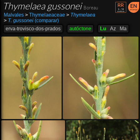
Thymelaea gussonei
Boreau
Malvales
>
Thymelaeaceae
>
Thymelaea
>
T. gussonei
(comparar)
erva-trovisco-dos-prados
autóctone
Lu
Az
Ma