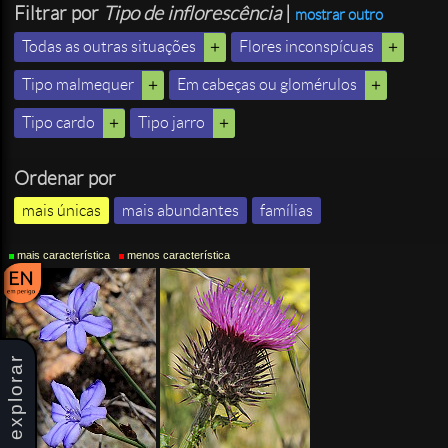
Filtrar por
Tipo de inflorescência
|
mostrar outro
Todas as outras situações
Flores inconspícuas
Tipo malmequer
Em cabeças ou glomérulos
Tipo cardo
Tipo jarro
Ordenar por
mais únicas
mais abundantes
famílias
mais característica
menos característica
explorar