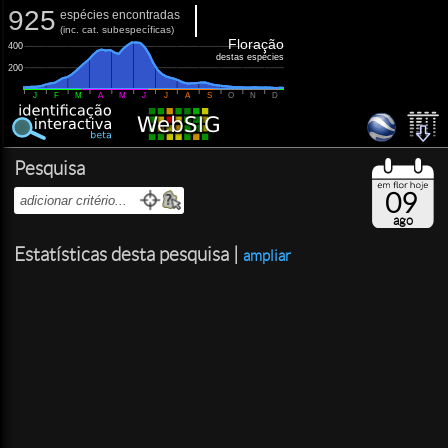
925
espécies encontradas
(
inc.
cat. subespecíficas)
Floração
400
destas espécies
200
J
F
M
A
M
J
J
A
S
O
N
D
Pesquisa
09
ago
Estatísticas desta pesquisa |
ampliar