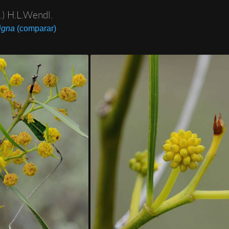
l.) H.L.Wendl.
ligna
(comparar)