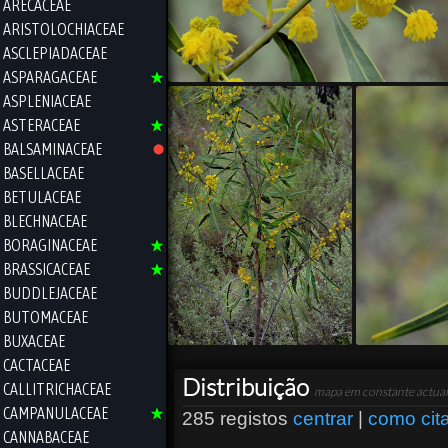
ARECACEAE
ARISTOLOCHIACEAE
ASCLEPIADACEAE
ASPARAGACEAE
ASPLENIACEAE
ASTERACEAE
BALSAMINACEAE
BASELLACEAE
BETULACEAE
BLECHNACEAE
BORAGINACEAE
BRASSICACEAE
BUDDLEJACEAE
BUTOMACEAE
BUXACEAE
CACTACEAE
Distribuição
CALLITRICHACEAE
mapa em constante actual
CAMPANULACEAE
285 registos
centrar
|
como cit
CANNABACEAE