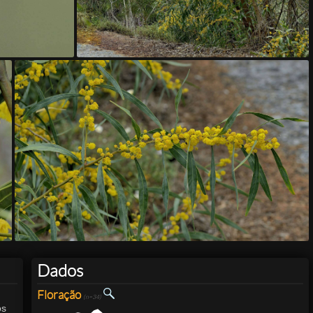
Dados
Floração
(n=34)
os