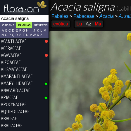
Acacia saligna
(Labil
Fabales
>
Fabaceae
>
Acacia
>
A. sa
exótica
Lu
Az
Ma
ORDENS
FAMÍLIAS
GÉNEROS
A
B
C
D
E
F
G
H
I
J
K
L
M
N
O
P
Q
R
S
T
U
V
W
X
Z
ACANTHACEAE
ACERACEAE
AGAVACEAE
AIZOACEAE
ALISMATACEAE
AMARANTHACEAE
AMARYLLIDACEAE
ANACARDIACEAE
APIACEAE
APOCYNACEAE
AQUIFOLIACEAE
ARACEAE
ARALIACEAE