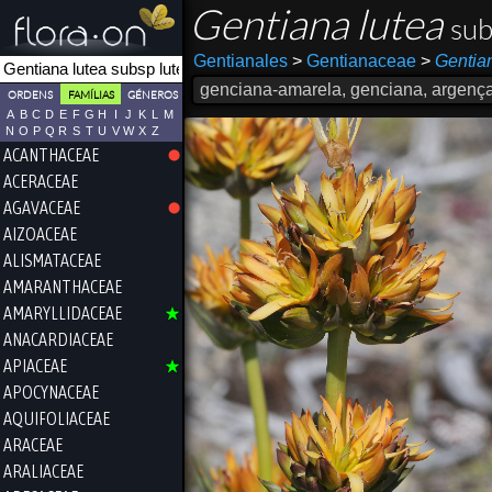
Gentiana lutea
sub
Gentianales
>
Gentianaceae
>
Gentia
genciana-amarela, genciana, argenç
ORDENS
FAMÍLIAS
GÉNEROS
A
B
C
D
E
F
G
H
I
J
K
L
M
N
O
P
Q
R
S
T
U
V
W
X
Z
ACANTHACEAE
ACERACEAE
AGAVACEAE
AIZOACEAE
ALISMATACEAE
AMARANTHACEAE
AMARYLLIDACEAE
ANACARDIACEAE
APIACEAE
APOCYNACEAE
AQUIFOLIACEAE
ARACEAE
ARALIACEAE