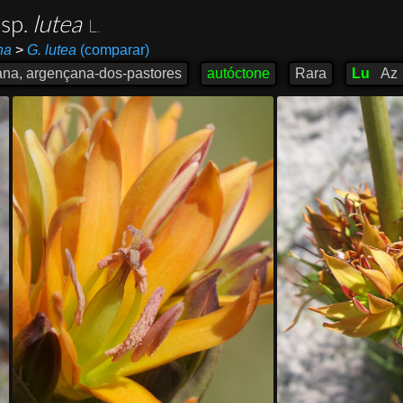
sp.
lutea
L.
na
>
G. lutea
(comparar)
ana, argençana-dos-pastores
autóctone
Rara
Lu
Az