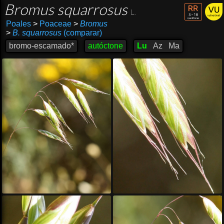
Bromus squarrosus
L.
Poales
>
Poaceae
>
Bromus
>
B. squarrosus
(comparar)
bromo-escamado*
autóctone
Lu
Az
Ma