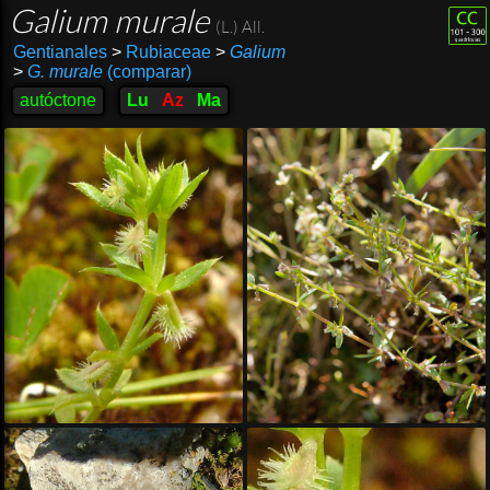
Galium murale
(L.) All.
Gentianales
>
Rubiaceae
>
Galium
>
G. murale
(comparar)
autóctone
Lu
Az
Ma