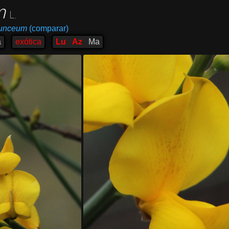
m
L.
junceum
(comparar)
a
exótica
Lu
Az
Ma