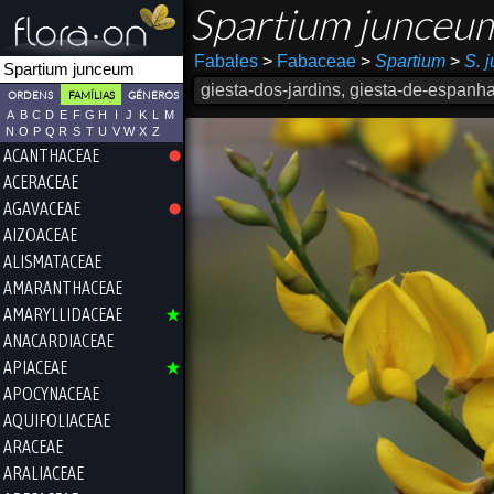
Spartium junceu
Fabales
>
Fabaceae
>
Spartium
>
S. 
giesta-dos-jardins, giesta-de-espanh
ORDENS
FAMÍLIAS
GÉNEROS
A
B
C
D
E
F
G
H
I
J
K
L
M
N
O
P
Q
R
S
T
U
V
W
X
Z
ACANTHACEAE
ACERACEAE
AGAVACEAE
AIZOACEAE
ALISMATACEAE
AMARANTHACEAE
AMARYLLIDACEAE
ANACARDIACEAE
APIACEAE
APOCYNACEAE
AQUIFOLIACEAE
ARACEAE
ARALIACEAE