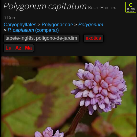
Polygonum capitatum
Buch.-Ham. ex
D.Don
Caryophyllales
>
Polygonaceae
>
Polygonum
>
P. capitatum
(comparar)
tapete-inglês, polígono-de-jardim
exótica
Lu
Az
Ma