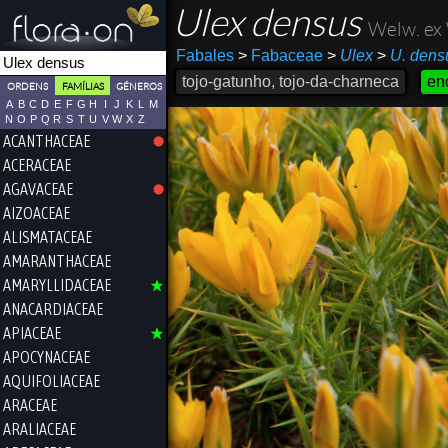
Ulex densus
Welw. ex
Fabales
>
Fabaceae
>
Ulex
>
U. dens
tojo-gatunho, tojo-da-charneca
en
ORDENS
FAMÍLIAS
GÉNEROS
A
B
C
D
E
F
G
H
I
J
K
L
M
N
O
P
Q
R
S
T
U
V
W
X
Z
ACANTHACEAE
ACERACEAE
AGAVACEAE
AIZOACEAE
ALISMATACEAE
AMARANTHACEAE
AMARYLLIDACEAE
ANACARDIACEAE
APIACEAE
APOCYNACEAE
AQUIFOLIACEAE
ARACEAE
ARALIACEAE