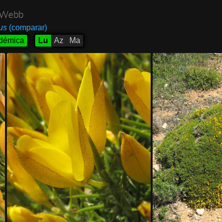
 Webb
us
(comparar)
démica
Lu
Az
Ma