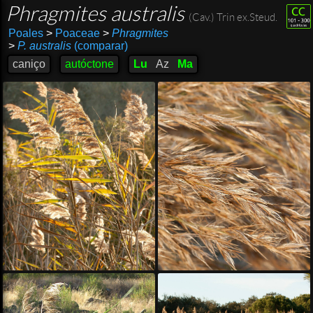
Phragmites australis
(Cav.) Trin ex.Steud.
Poales
>
Poaceae
>
Phragmites
>
P. australis
(comparar)
caniço
autóctone
Lu
Az
Ma