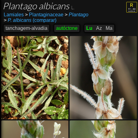
Plantago albicans
L.
Lamiales
>
Plantaginaceae
>
Plantago
>
P. albicans
(comparar)
tanchagem-alvadia
autóctone
Lu
Az
Ma