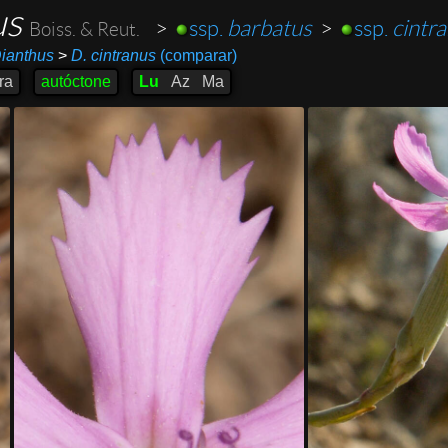
us
>
ssp.
barbatus
>
ssp.
cintr
Boiss. & Reut.
ianthus
>
D. cintranus
(comparar)
ra
autóctone
Lu
Az
Ma