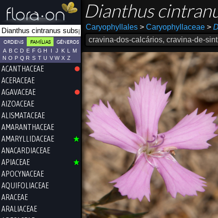
Dianthus cintran
Caryophyllales
>
Caryophyllaceae
>
D
cravina-dos-calcários, cravina-de-sint
ORDENS
FAMÍLIAS
GÉNEROS
A
B
C
D
E
F
G
H
I
J
K
L
M
N
O
P
Q
R
S
T
U
V
W
X
Z
ACANTHACEAE
ACERACEAE
AGAVACEAE
AIZOACEAE
ALISMATACEAE
AMARANTHACEAE
AMARYLLIDACEAE
ANACARDIACEAE
APIACEAE
APOCYNACEAE
AQUIFOLIACEAE
ARACEAE
ARALIACEAE