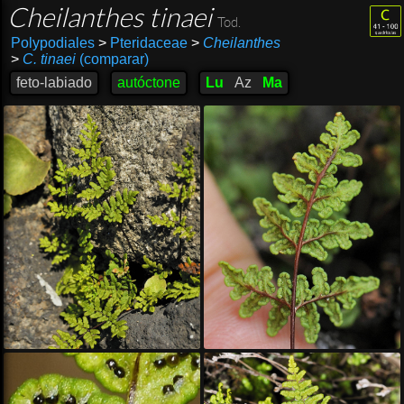
Cheilanthes tinaei
Tod.
Polypodiales
>
Pteridaceae
>
Cheilanthes
>
C. tinaei
(comparar)
feto-labiado
autóctone
Lu
Az
Ma