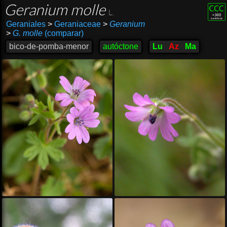
Geranium molle
L.
Geraniales
>
Geraniaceae
>
Geranium
>
G. molle
(comparar)
bico-de-pomba-menor
autóctone
Lu
Az
Ma