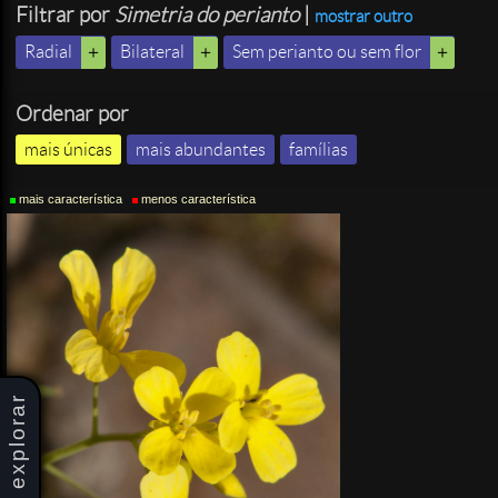
Filtrar por
Simetria do perianto
|
mostrar outro
Radial
Bilateral
Sem perianto ou sem flor
Ordenar por
mais únicas
mais abundantes
famílias
mais característica
menos característica
explorar