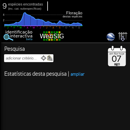
9
espécies encontradas
(
inc.
cat. subespecíficas)
Floração
4
destas espécies
2
J
F
M
A
M
J
J
A
S
O
N
D
Pesquisa
07
ago
Estatísticas desta pesquisa |
ampliar