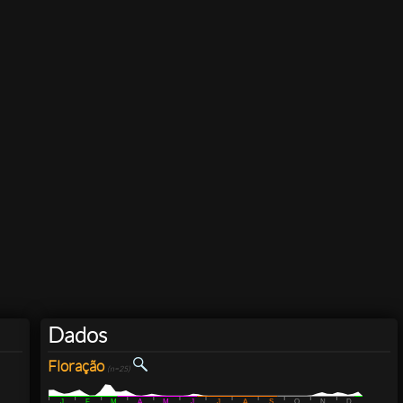
Dados
Floração
(n=25)
J
F
M
A
M
J
J
A
S
O
N
D