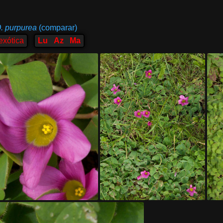
. purpurea
(comparar)
exótica
Lu
Az
Ma