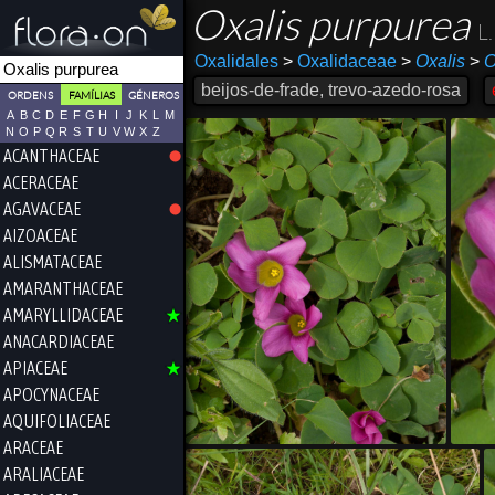
Oxalis purpurea
L.
Oxalidales
>
Oxalidaceae
>
Oxalis
>
O
beijos-de-frade, trevo-azedo-rosa
ORDENS
FAMÍLIAS
GÉNEROS
A
B
C
D
E
F
G
H
I
J
K
L
M
N
O
P
Q
R
S
T
U
V
W
X
Z
ACANTHACEAE
ACERACEAE
AGAVACEAE
AIZOACEAE
ALISMATACEAE
AMARANTHACEAE
AMARYLLIDACEAE
ANACARDIACEAE
APIACEAE
APOCYNACEAE
AQUIFOLIACEAE
ARACEAE
ARALIACEAE