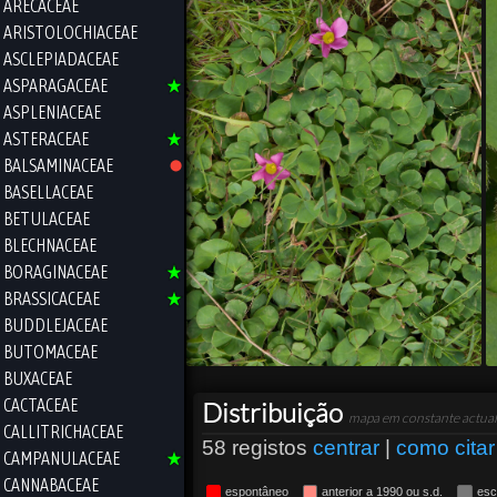
ARECACEAE
ARISTOLOCHIACEAE
ASCLEPIADACEAE
ASPARAGACEAE
ASPLENIACEAE
ASTERACEAE
BALSAMINACEAE
BASELLACEAE
BETULACEAE
BLECHNACEAE
BORAGINACEAE
BRASSICACEAE
BUDDLEJACEAE
BUTOMACEAE
BUXACEAE
CACTACEAE
Distribuição
mapa em constante actual
CALLITRICHACEAE
58 registos
centrar
|
como citar
CAMPANULACEAE
CANNABACEAE
espontâneo
anterior a 1990 ou s.d.
esc