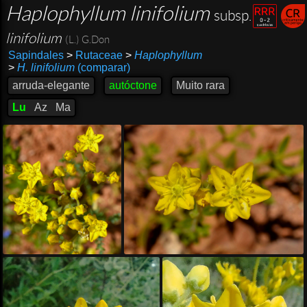
Haplophyllum linifolium
subsp.
linifolium
(L.) G.Don
Sapindales
>
Rutaceae
>
Haplophyllum
>
H. linifolium
(comparar)
arruda-elegante
autóctone
Muito rara
Lu
Az
Ma