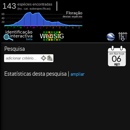
143
espécies encontradas
(
inc.
cat. subespecíficas)
Floração
60
destas espécies
40
20
J
F
M
A
M
J
J
A
S
O
N
D
Pesquisa
06
ago
Estatísticas desta pesquisa |
ampliar