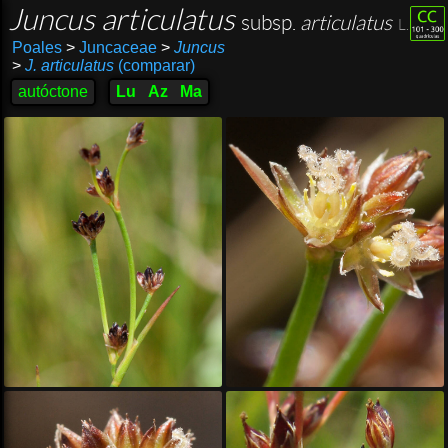
Juncus articulatus
subsp.
articulatus
L.
Poales
>
Juncaceae
>
Juncus
>
J. articulatus
(comparar)
autóctone
Lu
Az
Ma