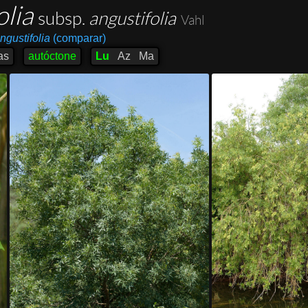
olia
subsp.
angustifolia
Vahl
angustifolia
(comparar)
as
autóctone
Lu
Az
Ma