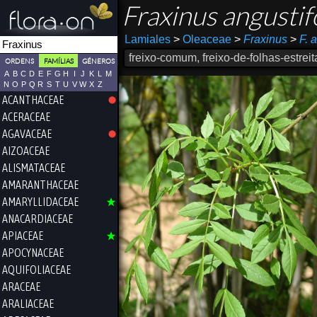
Fraxinus angustif
Lamiales
>
Oleaceae
>
Fraxinus
>
F. 
freixo-comum, freixo-de-folhas-estreit
ORDENS
FAMÍLIAS
GÉNEROS
A
B
C
D
E
F
G
H
I
J
K
L
M
N
O
P
Q
R
S
T
U
V
W
X
Z
ACANTHACEAE
ACERACEAE
AGAVACEAE
AIZOACEAE
ALISMATACEAE
AMARANTHACEAE
AMARYLLIDACEAE
ANACARDIACEAE
APIACEAE
APOCYNACEAE
AQUIFOLIACEAE
ARACEAE
ARALIACEAE