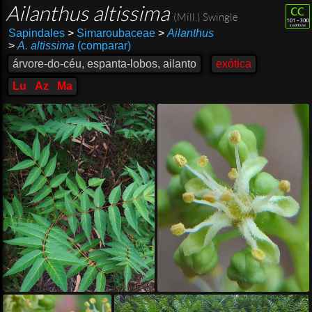
Ailanthus altissima
(Mill.) Swingle
Sapindales
>
Simaroubaceae
>
Ailanthus
>
A. altissima
(comparar)
árvore-do-céu, espanta-lobos, ailanto
exótica
Lu
Az
Ma