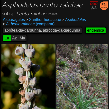
Asphodelus bento-rainhae
subsp.
bento-rainhae
P.Silva
Asparagales
>
Xanthorrhoeaceae
>
Asphodelus
>
A. bento-rainhae
(comparar)
abrótea-da-gardunha, abrótiga-da-gardunha
endémica
Lu
Az
Ma