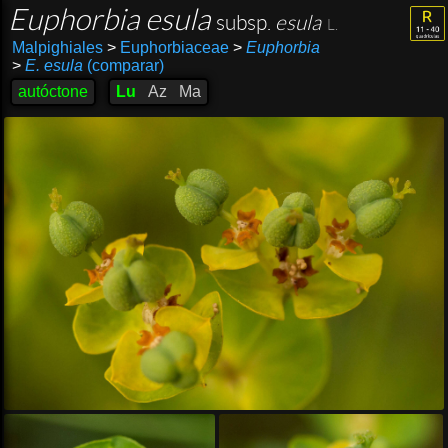
Euphorbia esula
subsp.
esula
L.
Malpighiales
>
Euphorbiaceae
>
Euphorbia
>
E. esula
(comparar)
autóctone
Lu
Az
Ma