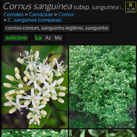
Cornus sanguinea
subsp.
sanguinea
L.
Cornales
>
Cornaceae
>
Cornus
>
C. sanguinea
(comparar)
corniso-comum, sanguinho-legítimo, sanguinho
autóctone
Lu
Az
Ma