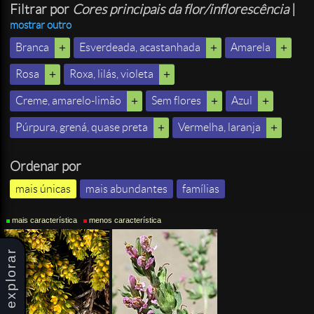
Filtrar por
Cores principais da flor/inflorescência
|
mostrar outro
Branca
Esverdeada, acastanhada
Amarela
Rosa
Roxa, lilás, violeta
Creme, amarelo-limão
Sem flores
Azul
Púrpura, grená, quase preta
Vermelha, laranja
Ordenar por
mais únicas
mais abundantes
famílias
mais característica
menos característica
explorar