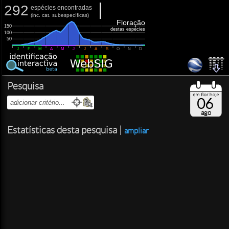
292
espécies encontradas
(
inc.
cat. subespecíficas)
Floração
150
destas espécies
100
50
J
F
M
A
M
J
J
A
S
O
N
D
Pesquisa
06
ago
Estatísticas desta pesquisa |
ampliar